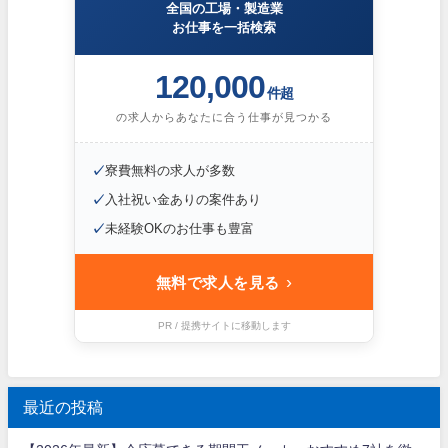
全国の工場・製造業
お仕事を一括検索
120,000
件超
の求人からあなたに合う仕事が見つかる
✓
寮費無料の求人が多数
✓
入社祝い金ありの案件あり
✓
未経験OKのお仕事も豊富
›
無料で求人を見る
PR / 提携サイトに移動します
最近の投稿