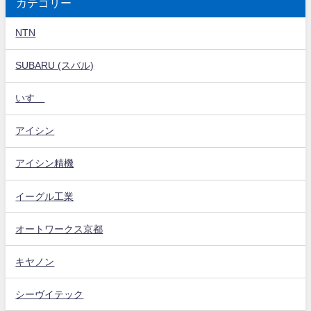
カテゴリー
NTN
SUBARU (スバル)
いすゞ
アイシン
アイシン精機
イーグル工業
オートワークス京都
キヤノン
シーヴイテック