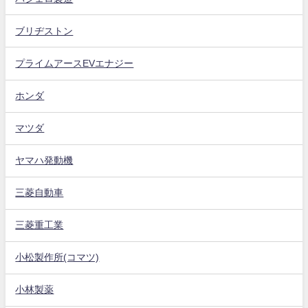
ブリヂストン
プライムアースEVエナジー
ホンダ
マツダ
ヤマハ発動機
三菱自動車
三菱重工業
小松製作所(コマツ)
小林製薬