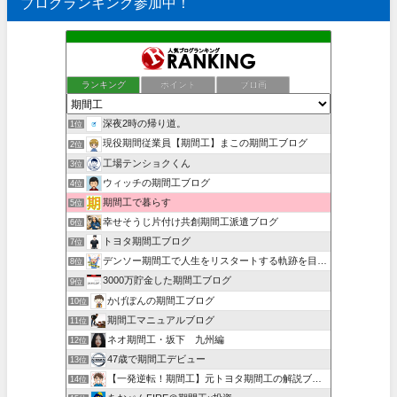
ブログランキング参加中！
ランキング
ポイント
ブロ画
深夜2時の帰り道。
1位
現役期間従業員【期間工】まこの期間工ブログ
2位
工場テンショクくん
3位
ウィッチの期間工ブログ
4位
期間工で暮らす
5位
幸せそうじ片付け共創期間工派遣ブログ
6位
トヨタ期間工ブログ
7位
デンソー期間工で人生をリスタートする軌跡を目撃せよ！
8位
3000万貯金した期間工ブログ
9位
かげぽんの期間工ブログ
10位
期間工マニュアルブログ
11位
ネオ期間工・坂下 九州編
12位
47歳で期間工デビュー
13位
【一発逆転！期間工】元トヨタ期間工の解説ブログ
14位