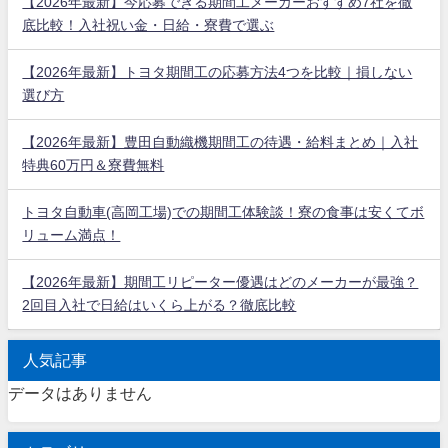
【2026年最新】今応募できる期間工メーカーおすすめ7社を徹
底比較！入社祝い金・日給・寮費で選ぶ
【2026年最新】トヨタ期間工の応募方法4つを比較｜損しない
選び方
【2026年最新】豊田自動織機期間工の待遇・給料まとめ｜入社
特典60万円＆寮費無料
トヨタ自動車(高岡工場)での期間工体験談！寮の食事は安くてボ
リューム満点！
【2026年最新】期間工リピーター優遇はどのメーカーが最強？
2回目入社で日給はいくら上がる？徹底比較
人気記事
データはありません