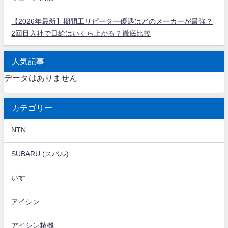
【2026年最新】期間工リピーター優遇はどのメーカーが最強？
2回目入社で日給はいくら上がる？徹底比較
人気記事
データはありません
カテゴリー
NTN
SUBARU (スバル)
いすゞ
アイシン
アイシン精機