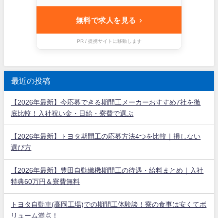
›
無料で求人を見る
PR / 提携サイトに移動します
最近の投稿
【2026年最新】今応募できる期間工メーカーおすすめ7社を徹
底比較！入社祝い金・日給・寮費で選ぶ
【2026年最新】トヨタ期間工の応募方法4つを比較｜損しない
選び方
【2026年最新】豊田自動織機期間工の待遇・給料まとめ｜入社
特典60万円＆寮費無料
トヨタ自動車(高岡工場)での期間工体験談！寮の食事は安くてボ
リューム満点！