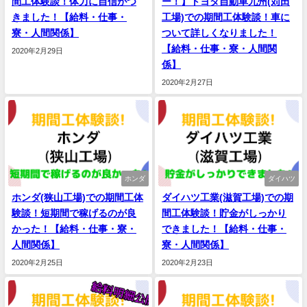
間工体験談！体力に自信がつ
ー！】トヨタ自動車九州(苅田
きました！【給料・仕事・
工場)での期間工体験談！車に
寮・人間関係】
ついて詳しくなりました！
【給料・仕事・寮・人間関
2020年2月29日
係】
2020年2月27日
ホンダ
ダイハツ
ホンダ(狭山工場)での期間工体
ダイハツ工業(滋賀工場)での期
験談！短期間で稼げるのが良
間工体験談！貯金がしっかり
かった！【給料・仕事・寮・
できました！【給料・仕事・
人間関係】
寮・人間関係】
2020年2月25日
2020年2月23日