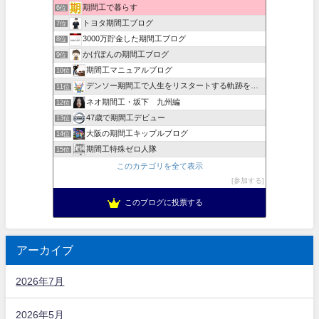
期間工で暮らす
6位
トヨタ期間工ブログ
7位
3000万貯金した期間工ブログ
8位
かげぽんの期間工ブログ
9位
期間工マニュアルブログ
10位
デンソー期間工で人生をリスタートする軌跡を目撃せよ！
11位
ネオ期間工・坂下 九州編
12位
47歳で期間工デビュー
13位
大阪の期間工キップルブログ
14位
期間工特殊ゼロ人隊
15位
このカテゴリを全て表示
参加する
このブログに投票する
アーカイブ
2026年7月
2026年5月