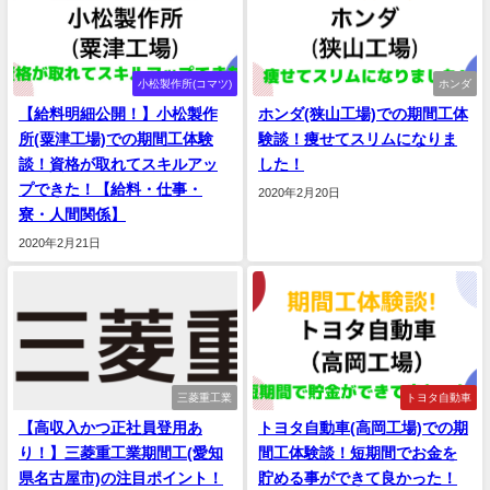
小松製作所(コマツ)
ホンダ
【給料明細公開！】小松製作
ホンダ(狭山工場)での期間工体
所(粟津工場)での期間工体験
験談！痩せてスリムになりま
談！資格が取れてスキルアッ
した！
プできた！【給料・仕事・
2020年2月20日
寮・人間関係】
2020年2月21日
三菱重工業
トヨタ自動車
【高収入かつ正社員登用あ
トヨタ自動車(高岡工場)での期
り！】三菱重工業期間工(愛知
間工体験談！短期間でお金を
県名古屋市)の注目ポイント！
貯める事ができて良かった！