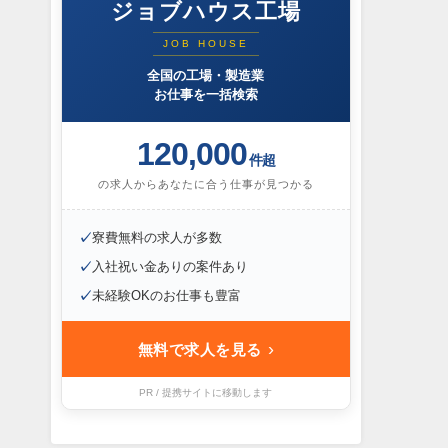
ジョブハウス工場
JOB HOUSE
全国の工場・製造業
お仕事を一括検索
120,000
件超
の求人からあなたに合う仕事が見つかる
✓
寮費無料の求人が多数
✓
入社祝い金ありの案件あり
✓
未経験OKのお仕事も豊富
›
無料で求人を見る
PR / 提携サイトに移動します