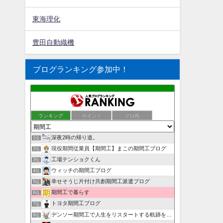
東海理化
豊田自動織機
ブログランキング参加中！
ランキング
ポイント
ブロ画
深夜2時の帰り道。
1位
現役期間従業員【期間工】まこの期間工ブログ
2位
工場テンショクくん
3位
ウィッチの期間工ブログ
4位
幸せそうじ片付け共創期間工派遣ブログ
5位
期間工で暮らす
6位
トヨタ期間工ブログ
7位
デンソー期間工で人生をリスタートする軌跡を目撃せよ！
8位