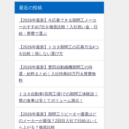
最近の投稿
【2026年最新】今応募できる期間工メーカ
ーおすすめ7社を徹底比較！入社祝い金・日
給・寮費で選ぶ
【2026年最新】トヨタ期間工の応募方法4つ
を比較｜損しない選び方
【2026年最新】豊田自動織機期間工の待
遇・給料まとめ｜入社特典60万円＆寮費無
料
トヨタ自動車(高岡工場)での期間工体験談！
寮の食事は安くてボリューム満点！
【2026年最新】期間工リピーター優遇はど
のメーカーが最強？2回目入社で日給はいく
ら上がる？徹底比較