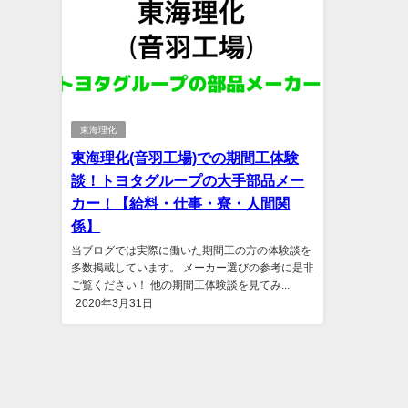
東海理化
東海理化(音羽工場)での期間工体験
談！トヨタグループの大手部品メー
カー！【給料・仕事・寮・人間関
係】
当ブログでは実際に働いた期間工の方の体験談を
多数掲載しています。 メーカー選びの参考に是非
ご覧ください！ 他の期間工体験談を見てみ...
2020年3月31日