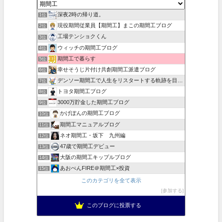
深夜2時の帰り道。
1位
現役期間従業員【期間工】まこの期間工ブログ
2位
工場テンショクくん
3位
ウィッチの期間工ブログ
4位
期間工で暮らす
5位
幸せそうじ片付け共創期間工派遣ブログ
6位
デンソー期間工で人生をリスタートする軌跡を目撃せよ！
7位
トヨタ期間工ブログ
8位
3000万貯金した期間工ブログ
9位
かげぽんの期間工ブログ
10位
期間工マニュアルブログ
11位
ネオ期間工・坂下 九州編
12位
47歳で期間工デビュー
13位
大阪の期間工キップルブログ
14位
あおぺんFIRE＠期間工×投資
15位
このカテゴリを全て表示
参加する
このブログに投票する