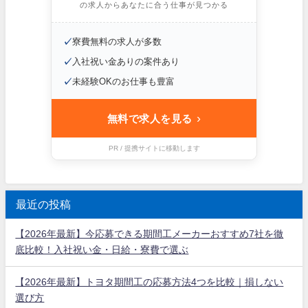
の求人からあなたに合う仕事が見つかる
✓
寮費無料の求人が多数
✓
入社祝い金ありの案件あり
✓
未経験OKのお仕事も豊富
›
無料で求人を見る
PR / 提携サイトに移動します
最近の投稿
【2026年最新】今応募できる期間工メーカーおすすめ7社を徹
底比較！入社祝い金・日給・寮費で選ぶ
【2026年最新】トヨタ期間工の応募方法4つを比較｜損しない
選び方