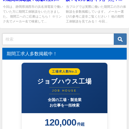
掲載中！
【給料・仕事・寮・人間関係】
今回は、静岡県湖西市の浜名湖電装で働い
当ブログでは実際に働いた期間工の方の体
ていた方に期間工体験談をいただきまし
験談を多数掲載しています。 メーカー選
た。 期間工へのご応募はこちら！ ※リン
びの参考に是非ご覧ください！ 他の期間
ク先でメーカー名で検索して...
工体験談を見てみる！ 今回...
期間工求人多数掲載中！
工場求人数No.1
ジョブハウス工場
JOB HOUSE
全国の工場・製造業
お仕事を一括検索
120,000
件超