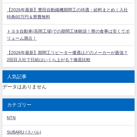
【2026年最新】豊田自動織機期間工の待遇・給料まとめ｜入社
特典60万円＆寮費無料
トヨタ自動車(高岡工場)での期間工体験談！寮の食事は安くてボ
リューム満点！
【2026年最新】期間工リピーター優遇はどのメーカーが最強？
2回目入社で日給はいくら上がる？徹底比較
人気記事
データはありません
カテゴリー
NTN
SUBARU (スバル)