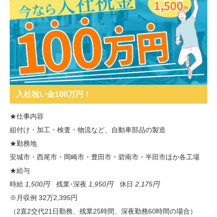
入社祝い金100万円！
★仕事内容
組付け・加工・検査・物流など、自動車部品の製造
★勤務地
安城市・西尾市・岡崎市・豊田市・碧南市・半田市ほか各工場
★給与
時給
1,500円
残業･深夜
1,950円
休日
2,175円
※月収例 32万2,395円
（2直2交代21日勤務、残業25時間、深夜勤務60時間の場合）