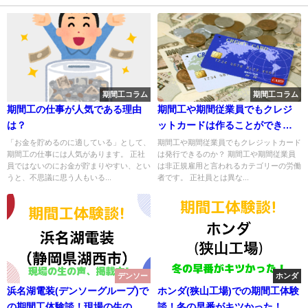
期間工コラム
期間工コラム
期間工の仕事が人気である理由
期間工や期間従業員でもクレジ
は？
ットカードは作ることができる
のか？
「お金を貯めるのに適している」として、
期間工や期間従業員でもクレジットカード
期間工の仕事には人気があります。 正社
は発行できるのか？ 期間工や期間従業員
員ではないのにお金が貯まりやすい、とい
は非正規雇用と言われるカテゴリーの労働
うと、不思議に思う人もいる...
者です。 正社員とは異な...
デンソー
ホンダ
浜名湖電装(デンソーグループ)で
ホンダ(狭山工場)での期間工体験
の期間工体験談！現場の生の声
談！冬の早番がキツかった！