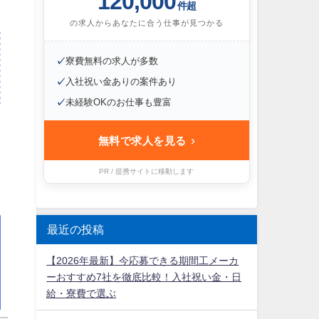
120,000
件超
の求人からあなたに合う仕事が見つかる
✓
寮費無料の求人が多数
✓
入社祝い金ありの案件あり
✓
未経験OKのお仕事も豊富
›
無料で求人を見る
PR / 提携サイトに移動します
最近の投稿
【2026年最新】今応募できる期間工メーカ
ーおすすめ7社を徹底比較！入社祝い金・日
給・寮費で選ぶ