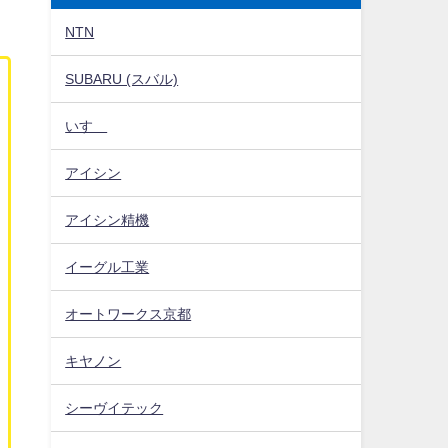
NTN
SUBARU (スバル)
いすゞ
アイシン
アイシン精機
イーグル工業
オートワークス京都
キヤノン
シーヴイテック