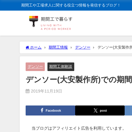
期間工や工場求人に関する役立つ情報を発信するブログ！
ホーム
期間工情報
デンソー
デンソー(大安製作
デンソー
期間工体験談
デンソー(大安製作所)での期
2019年11月19日
Facebook
post
当ブログはアフィリエイト広告を利用しています。