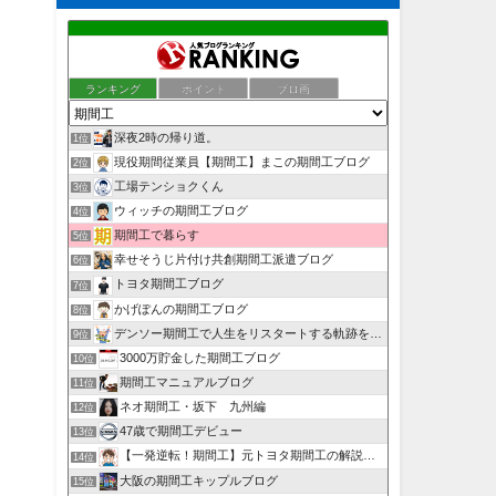
ランキング
ポイント
ブロ画
深夜2時の帰り道。
1位
現役期間従業員【期間工】まこの期間工ブログ
2位
工場テンショクくん
3位
ウィッチの期間工ブログ
4位
期間工で暮らす
5位
幸せそうじ片付け共創期間工派遣ブログ
6位
トヨタ期間工ブログ
7位
かげぽんの期間工ブログ
8位
デンソー期間工で人生をリスタートする軌跡を目撃せよ！
9位
3000万貯金した期間工ブログ
10位
期間工マニュアルブログ
11位
ネオ期間工・坂下 九州編
12位
47歳で期間工デビュー
13位
【一発逆転！期間工】元トヨタ期間工の解説ブログ
14位
大阪の期間工キップルブログ
15位