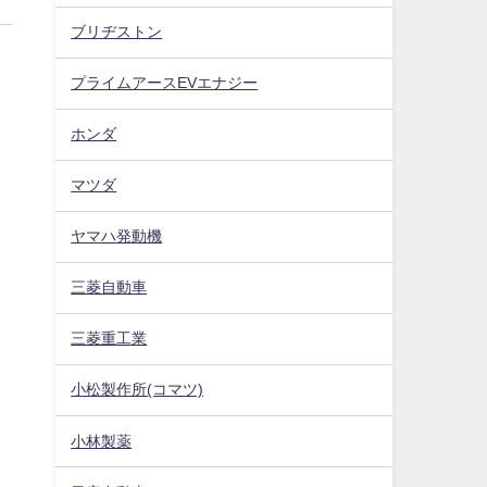
ブリヂストン
プライムアースEVエナジー
ホンダ
マツダ
ヤマハ発動機
三菱自動車
三菱重工業
小松製作所(コマツ)
小林製薬