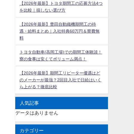
【2026年最新】トヨタ期間工の応募方法4つ
を比較｜損しない選び方
【2026年最新】豊田自動織機期間工の待
遇・給料まとめ｜入社特典60万円＆寮費無
料
トヨタ自動車(高岡工場)での期間工体験談！
寮の食事は安くてボリューム満点！
【2026年最新】期間工リピーター優遇はど
のメーカーが最強？2回目入社で日給はいく
ら上がる？徹底比較
人気記事
データはありません
カテゴリー