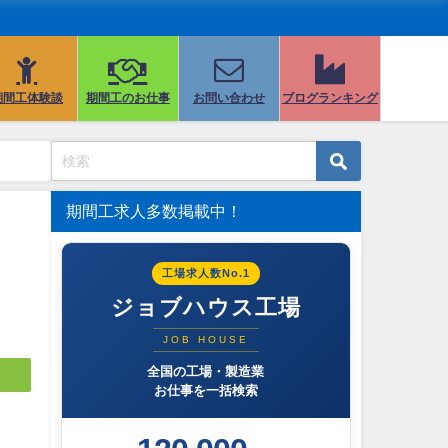
期間工体験談
期間工のお仕事
お問い合わせ
ブログランキング
期間工求人多数掲載中！
工場求人数No.1
ジョブハウス工場
JOB HOUSE
全国の工場・製造業
お仕事を一括検索